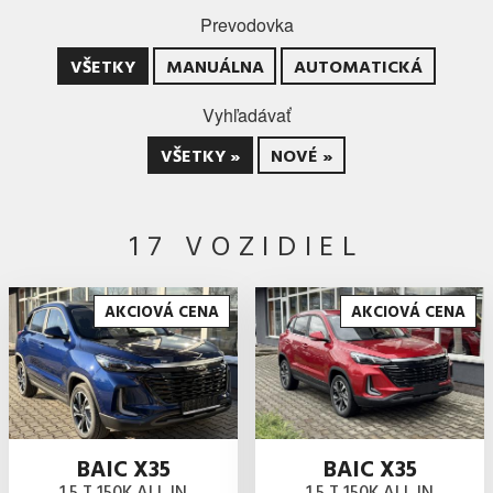
Prevodovka
VŠETKY
MANUÁLNA
AUTOMATICKÁ
Vyhľadávať
VŠETKY »
NOVÉ »
17 VOZIDIEL
AKCIOVÁ CENA
AKCIOVÁ CENA
BAIC X35
BAIC X35
1.5 T 150K ALL IN
1.5 T 150K ALL IN