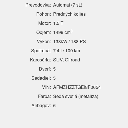
Prevodovka:
Automat (7 st.)
Pohon:
Predných kolies
Motor:
1.5 T
3
Objem:
1499 cm
Výkon:
138kW / 188 PS
Spotreba:
7.4 l / 100 km
Karoséria:
SUV, Offroad
Dverí:
5
Sedadiel:
5
VIN:
AFMZHZZTGEI8F0654
Farba:
Šedá svetlá (metalíza)
Airbagov:
6