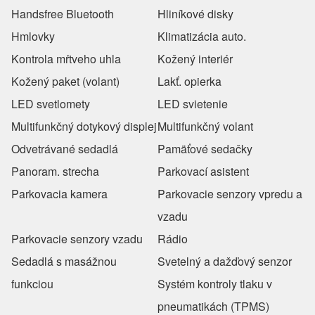
Handsfree Bluetooth
Hliníkové disky
Hmlovky
Klimatizácia auto.
Kontrola mŕtveho uhla
Kožený interiér
Kožený paket (volant)
Lakť. opierka
LED svetlomety
LED svietenie
Multifunkčný dotykový displej
Multifunkčný volant
Odvetrávané sedadlá
Pamäťové sedačky
Panoram. strecha
Parkovací asistent
Parkovacia kamera
Parkovacie senzory vpredu a
vzadu
Parkovacie senzory vzadu
Rádio
Sedadlá s masážnou
Svetelný a dažďový senzor
funkciou
Systém kontroly tlaku v
pneumatikách (TPMS)