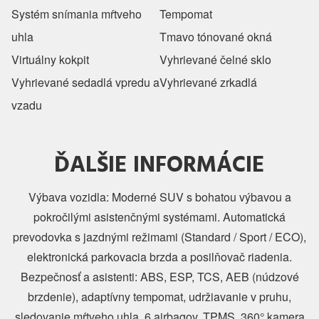
Systém snímania mŕtveho
Tempomat
uhla
Tmavo tónované okná
Virtuálny kokpit
Vyhrievané čelné sklo
Vyhrievané sedadlá vpredu a
Vyhrievané zrkadlá
vzadu
ĎALŠIE INFORMÁCIE
Výbava vozidla: Moderné SUV s bohatou výbavou a
pokročilými asistenčnými systémami. Automatická
prevodovka s jazdnými režimami (Standard / Sport / ECO),
elektronická parkovacia brzda a posilňovač riadenia.
Bezpečnosť a asistenti: ABS, ESP, TCS, AEB (núdzové
brzdenie), adaptívny tempomat, udržiavanie v pruhu,
sledovanie mŕtveho uhla, 6 airbagov, TPMS. 360° kamera