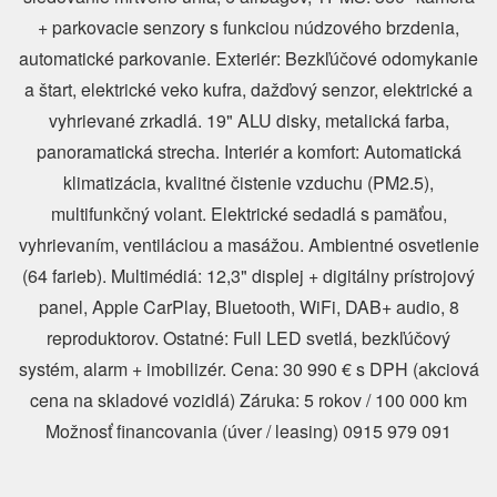
+ parkovacie senzory s funkciou núdzového brzdenia,
automatické parkovanie. Exteriér: Bezkľúčové odomykanie
a štart, elektrické veko kufra, dažďový senzor, elektrické a
vyhrievané zrkadlá. 19" ALU disky, metalická farba,
panoramatická strecha. Interiér a komfort: Automatická
klimatizácia, kvalitné čistenie vzduchu (PM2.5),
multifunkčný volant. Elektrické sedadlá s pamäťou,
vyhrievaním, ventiláciou a masážou. Ambientné osvetlenie
(64 farieb). Multimédiá: 12,3" displej + digitálny prístrojový
panel, Apple CarPlay, Bluetooth, WiFi, DAB+ audio, 8
reproduktorov. Ostatné: Full LED svetlá, bezkľúčový
systém, alarm + imobilizér. Cena: 30 990 € s DPH (akciová
cena na skladové vozidlá) Záruka: 5 rokov / 100 000 km
Možnosť financovania (úver / leasing) 0915 979 091