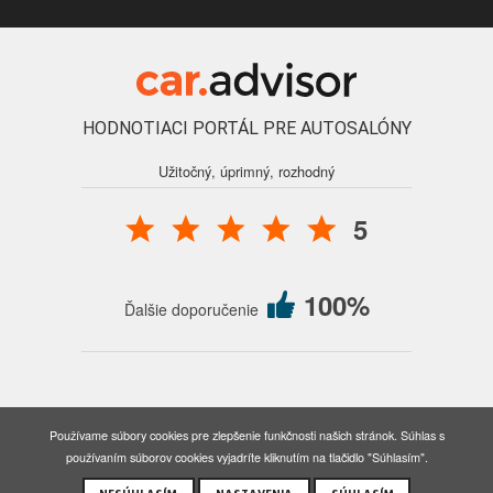
HODNOTIACI PORTÁL PRE AUTOSALÓNY
Užitočný, úprimný, rozhodný
5
100%
Ďalšie doporučenie
© 2016 - 2026 Auto Forum Martin, s.r.o., všetky práva vyhradené.
Používame súbory cookies pre zlepšenie funkčnosti našich stránok. Súhlas s
Nastavenia cookies
používaním súborov cookies vyjadríte kliknutím na tlačidlo "Súhlasím".
Created by BORGweb, s.r.o. | Designed by Dsgn.sk