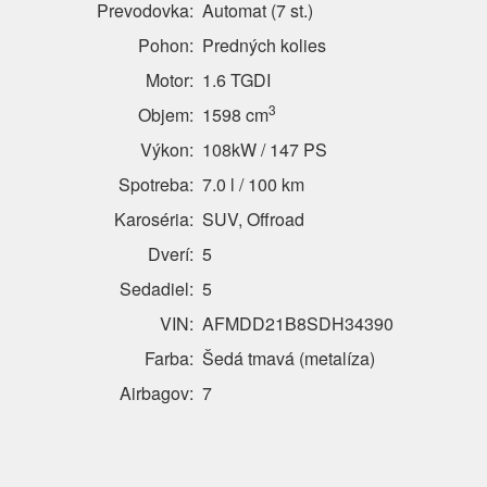
Prevodovka:
Automat (7 st.)
Pohon:
Predných kolies
Motor:
1.6 TGDI
3
Objem:
1598 cm
Výkon:
108kW / 147 PS
Spotreba:
7.0 l / 100 km
Karoséria:
SUV, Offroad
Dverí:
5
Sedadiel:
5
VIN:
AFMDD21B8SDH34390
Farba:
Šedá tmavá (metalíza)
Airbagov:
7