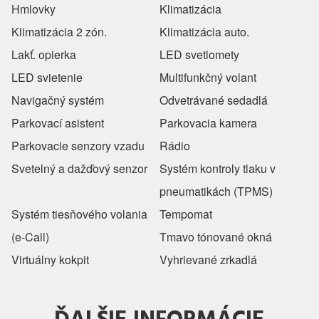
Hmlovky
Klimatizácia
Klimatizácia 2 zón.
Klimatizácia auto.
Lakť. opierka
LED svetlomety
LED svietenie
Multifunkčný volant
Navigačný systém
Odvetrávané sedadlá
Parkovací asistent
Parkovacia kamera
Parkovacie senzory vzadu
Rádio
Svetelný a dažďový senzor
Systém kontroly tlaku v
pneumatikách (TPMS)
Systém tiesňového volania
Tempomat
(e-Call)
Tmavo tónované okná
Virtuálny kokpit
Vyhrievané zrkadlá
ĎALŠIE INFORMÁCIE