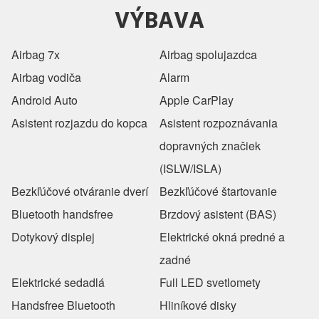
VÝBAVA
Airbag 7x
Airbag spolujazdca
Airbag vodiča
Alarm
Android Auto
Apple CarPlay
Asistent rozjazdu do kopca
Asistent rozpoznávania
dopravných značiek
(ISLW/ISLA)
Bezkľúčové otváranie dverí
Bezkľúčové štartovanie
Bluetooth handsfree
Brzdový asistent (BAS)
Dotykový displej
Elektrické okná predné a
zadné
Elektrické sedadlá
Full LED svetlomety
Handsfree Bluetooth
Hliníkové disky