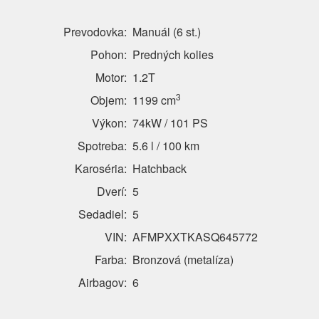
Prevodovka:
Manuál (6 st.)
Pohon:
Predných kolies
Motor:
1.2T
3
Objem:
1199 cm
Výkon:
74kW / 101 PS
Spotreba:
5.6 l / 100 km
Karoséria:
Hatchback
Dverí:
5
Sedadiel:
5
VIN:
AFMPXXTKASQ645772
Farba:
Bronzová (metalíza)
Airbagov:
6