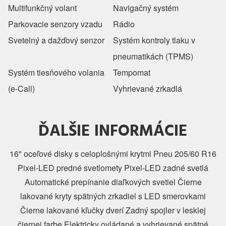
Multifunkčný volant
Navigačný systém
Parkovacie senzory vzadu
Rádio
Svetelný a dažďový senzor
Systém kontroly tlaku v
pneumatikách (TPMS)
Systém tiesňového volania
Tempomat
(e-Call)
Vyhrievané zrkadlá
ĎALŠIE INFORMÁCIE
16" oceľové disky s celoplošnými krytmi Pneu 205/60 R16
Pixel-LED predné svetlomety Pixel-LED zadné svetlá
Automatické prepínanie diaľkových svetiel Čierne
lakované kryty spätných zrkadiel s LED smerovkami
Čierne lakované kľučky dverí Zadný spojler v lesklej
čiernej farbe Elektricky ovládané a vyhrievané spätné