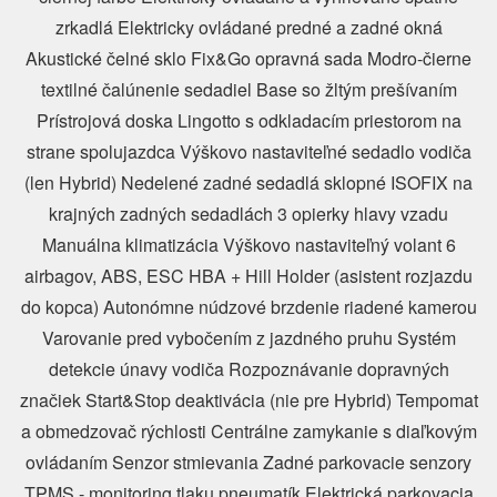
zrkadlá Elektricky ovládané predné a zadné okná
Akustické čelné sklo Fix&Go opravná sada Modro-čierne
textilné čalúnenie sedadiel Base so žltým prešívaním
Prístrojová doska Lingotto s odkladacím priestorom na
strane spolujazdca Výškovo nastaviteľné sedadlo vodiča
(len Hybrid) Nedelené zadné sedadlá sklopné ISOFIX na
krajných zadných sedadlách 3 opierky hlavy vzadu
Manuálna klimatizácia Výškovo nastaviteľný volant 6
airbagov, ABS, ESC HBA + Hill Holder (asistent rozjazdu
do kopca) Autonómne núdzové brzdenie riadené kamerou
Varovanie pred vybočením z jazdného pruhu Systém
detekcie únavy vodiča Rozpoznávanie dopravných
značiek Start&Stop deaktivácia (nie pre Hybrid) Tempomat
a obmedzovač rýchlosti Centrálne zamykanie s diaľkovým
ovládaním Senzor stmievania Zadné parkovacie senzory
TPMS - monitoring tlaku pneumatík Elektrická parkovacia