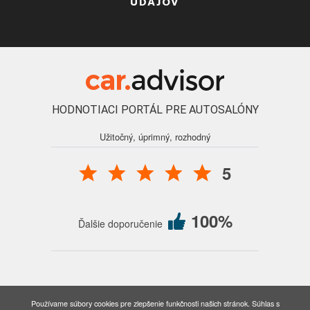
ÚDAJOV
HODNOTIACI PORTÁL PRE AUTOSALÓNY
Užitočný, úprimný, rozhodný
5
100%
Ďalšie doporučenie
© 2016 - 2026 Auto Forum Martin, s.r.o., všetky práva vyhradené.
Používame súbory cookies pre zlepšenie funkčnosti našich stránok. Súhlas s
Nastavenia cookies