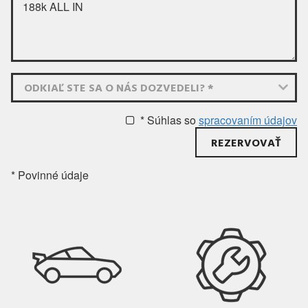
ODKIAĽ STE SA O NÁS DOZVEDELI? *
* Súhlas
so
spracovaním údajov
* Povinné údaje