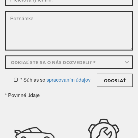
ODKIAĽ STE SA O NÁS DOZVEDELI? *
* Súhlas
so
spracovaním údajov
* Povinné údaje