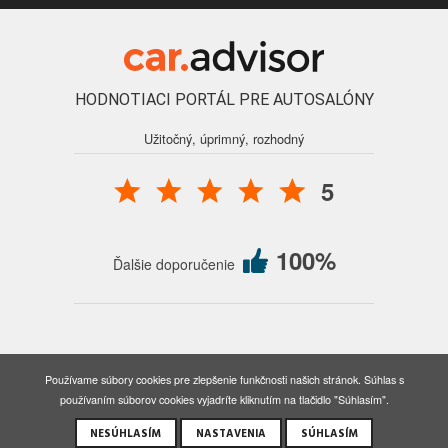
HODNOTIACI PORTÁL PRE AUTOSALÓNY
Užitočný, úprimný, rozhodný
5
100%
Ďalšie doporučenie
© 2016 - 2026 Auto Forum Martin, s.r.o., všetky práva vyhradené.
Používame súbory cookies pre zlepšenie funkčnosti našich stránok. Súhlas s
Nastavenia cookies
používaním súborov cookies vyjadríte kliknutím na tlačidlo "Súhlasím".
Created by BORGweb, s.r.o. | Designed by Dsgn.sk
NESÚHLASÍM
NASTAVENIA
SÚHLASÍM
PREDAJ
SERVIS